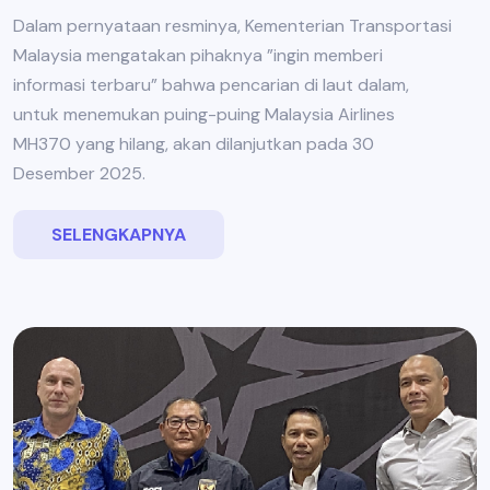
Dalam pernyataan resminya, Kementerian Transportasi
Malaysia mengatakan pihaknya ”ingin memberi
informasi terbaru” bahwa pencarian di laut dalam,
untuk menemukan puing-puing Malaysia Airlines
MH370 yang hilang, akan dilanjutkan pada 30
Desember 2025.
SELENGKAPNYA