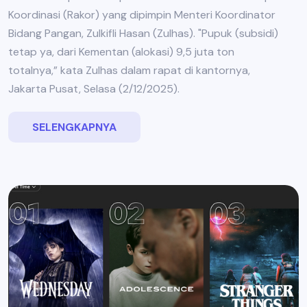
Koordinasi (Rakor) yang dipimpin Menteri Koordinator
Bidang Pangan, Zulkifli Hasan (Zulhas). "Pupuk (subsidi)
tetap ya, dari Kementan (alokasi) 9,5 juta ton
totalnya,” kata Zulhas dalam rapat di kantornya,
Jakarta Pusat, Selasa (2/12/2025).
SELENGKAPNYA