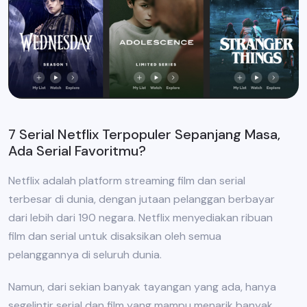
7 Serial Netflix Terpopuler Sepanjang Masa,
Ada Serial Favoritmu?
Netflix adalah platform streaming film dan serial
terbesar di dunia, dengan jutaan pelanggan berbayar
dari lebih dari 190 negara. Netflix menyediakan ribuan
film dan serial untuk disaksikan oleh semua
pelanggannya di seluruh dunia.
Namun, dari sekian banyak tayangan yang ada, hanya
segelintir serial dan film yang mampu menarik banyak