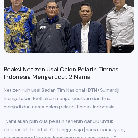
Reaksi Netizen Usai Calon Pelatih Timnas
Indonesia Mengerucut 2 Nama
Netizen riuh usai Badan Tim Nasional (BTN) Sumardji
mengatakan PSSI akan mengerucutkan dari lima
menjadi dua nama calon pelatih Timnas Indonesia.
”Kami akan pilih dua pelatih terlebih dahulu untuk
dibahas lebih detail. Ya, tunggu saja [nama-nama yang
diwawancara] karena kami mau cari yang terbaik,”